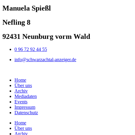
Manuela Spießl
Nefling 8
92431 Neunburg vorm Wald
0 96 72 92 44 55
info@schwarzachtal-anzeiger.de
Home
Über uns
Archiv
Mediadaten
Events
Impressum
Datenschutz
Home
Über uns
Archiv