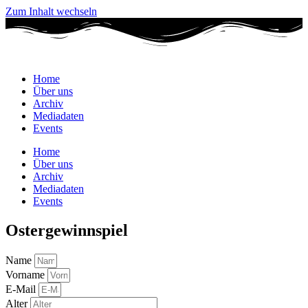
Zum Inhalt wechseln
Home
Über uns
Archiv
Mediadaten
Events
Home
Über uns
Archiv
Mediadaten
Events
Ostergewinnspiel
Name
Vorname
E-Mail
Alter